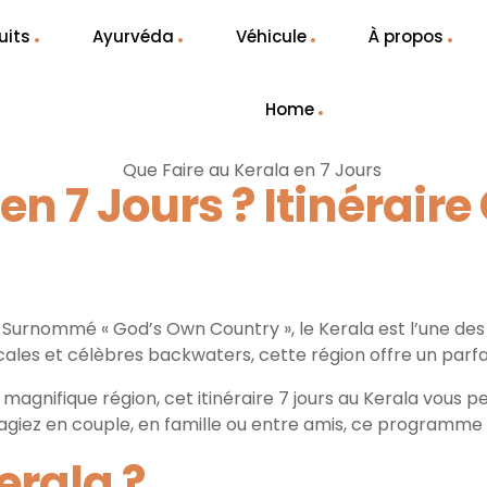
uits
Ayurvéda
Véhicule
À propos
Home
en 7 Jours ? Itinérair
Surnommé « God’s Own Country », le Kerala est l’une des d
cales et célèbres backwaters, cette région offre un parfai
magnifique région, cet itinéraire 7 jours au Kerala vous p
giez en couple, en famille ou entre amis, ce programme vo
erala ?