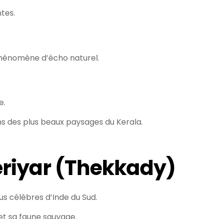
tes.
phénomène d’écho naturel.
e.
ns des plus beaux paysages du Kerala.
eriyar (Thekkady)
lus célèbres d’Inde du Sud.
et sa faune sauvage.