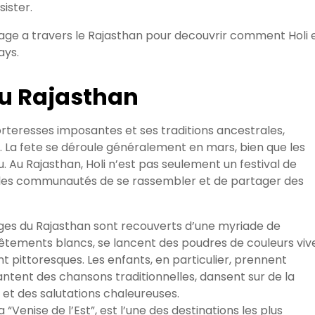
sister.
ge a travers le Rajasthan pour decouvrir comment Holi 
ays.
au Rajasthan
orteresses imposantes et ses traditions ancestrales,
i. La fete se déroule généralement en mars, bien que les
. Au Rajasthan, Holi n’est pas seulement un festival de
et les communautés de se rassembler et de partager des
illages du Rajasthan sont recouverts d’une myriade de
 vêtements blancs, se lancent des poudres de couleurs viv
 pittoresques. Les enfants, en particulier, prennent
antent des chansons traditionnelles, dansent sur de la
 et des salutations chaleureuses.
a “Venise de l’Est”, est l’une des destinations les plus