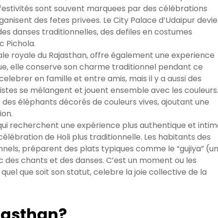
 festivités sont souvent marquees par des célébrations
rganisent des fetes privees. Le City Palace d’Udaipur devi
es danses traditionnelles, des defiles en costumes
c Pichola.
tale royale du Rajasthan, offre également une experience
stique, elle conserve son charme traditionnel pendant ce
celebrer en famille et entre amis, mais il y a aussi des
ristes se mélangent et jouent ensemble avec les couleurs
 des éléphants décorés de couleurs vives, ajoutant une
ion.
qui recherchent une expérience plus authentique et intim
lébration de Holi plus traditionnelle. Les habitants des
onnels, préparent des plats typiques comme le “gujiya” (u
avec des chants et des danses. C’est un moment ou les
quel que soit son statut, celebre la joie collective de la
ajasthan?