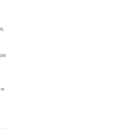
x,
oix
re