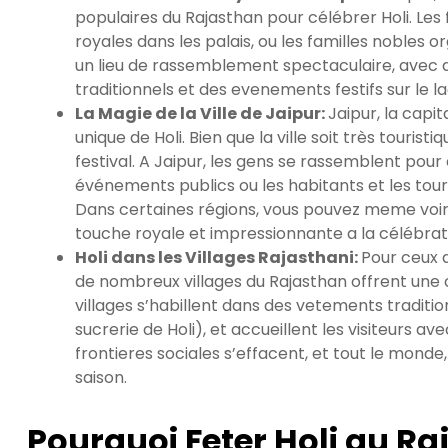
populaires du Rajasthan pour célébrer Holi. Les
royales dans les palais, ou les familles nobles o
un lieu de rassemblement spectaculaire, avec d
traditionnels et des evenements festifs sur le la
La Magie de la Ville de Jaipur:
Jaipur, la capi
unique de Holi. Bien que la ville soit très touri
festival. A Jaipur, les gens se rassemblent pour 
événements publics ou les habitants et les tou
Dans certaines régions, vous pouvez meme voir
touche royale et impressionnante a la célébrat
Holi dans les Villages Rajasthani:
Pour ceux 
de nombreux villages du Rajasthan offrent une cé
villages s’habillent dans des vetements traditi
sucrerie de Holi), et accueillent les visiteurs 
frontieres sociales s’effacent, et tout le monde, 
saison.
Pourquoi Feter Holi au R