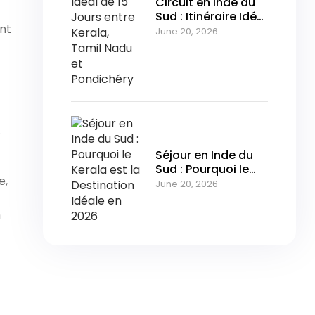
Circuit en Inde du
Sud : Itinéraire Idéal
ent
de 15 Jours entre
June 20, 2026
Kerala, Tamil Nadu
et Pondichéry
.
Séjour en Inde du
Sud : Pourquoi le
e,
Kerala est la
June 20, 2026
Destination Idéale
en 2026
n