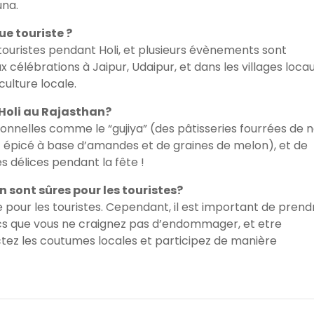
una.
ue touriste ?
x touristes pendant Holi, et plusieurs évènements sont
x célébrations à Jaipur, Udaipur, et dans les villages locau
culture locale.
 Holi au Rajasthan?
tionnelles comme le “gujiya” (des pâtisseries fourrées de n
it épicé à base d’amandes et de graines de melon), et de
 délices pendant la fête !
n sont sûres pour les touristes?
e pour les touristes. Cependant, il est important de prend
s que vous ne craignez pas d’endommager, et etre
ectez les coutumes locales et participez de manière