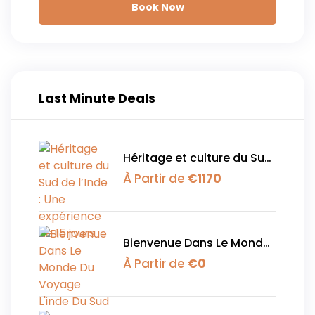
Book Now
Last Minute Deals
Héritage et culture du Sud
de l’Inde : Une expérience
À Partir de
€
1170
de 15 jours
Bienvenue Dans Le Monde
Du Voyage L'inde Du Sud
À Partir de
€
0