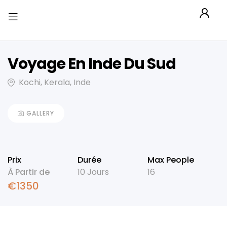
Voyage En Inde Du Sud
Kochi, Kerala, Inde
GALLERY
Prix
Durée
Max People
À Partir de
10 Jours
16
€
1350