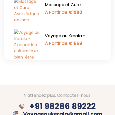
Massage et Cure
Ayurvédique en Inde
À Partir de
€
1990
Voyage au Kerala -
Exploration culturelle et
À Partir de
€
1559
bien-être
N’attendez plus. Contactez-nous!
+91 98286 89222
Voyageaukerala@gmail.com